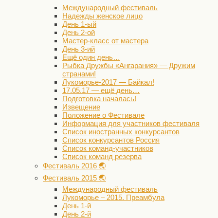
Международный фестиваль
Надежды женское лицо
День 1-ый
День 2-ой
Мастер-класс от мастера
День 3-ий
Ещё один день…
Рыбка Дружбы «Ангарания» — Дружим
странами!
Лукоморье-2017 — Байкал!
17.05.17 — ещё день…
Подготовка началась!
Извещение
Положение о Фестивале
Информация для участников фестиваля
Список иностранных конкурсантов
Список конкурсантов Россия
Список команд-участников
Список команд резерва
Фестиваль 2016 🌏
Фестиваль 2015 🌏
Международный фестиваль
Лукоморье – 2015. Преамбула
День 1-й
День 2-й