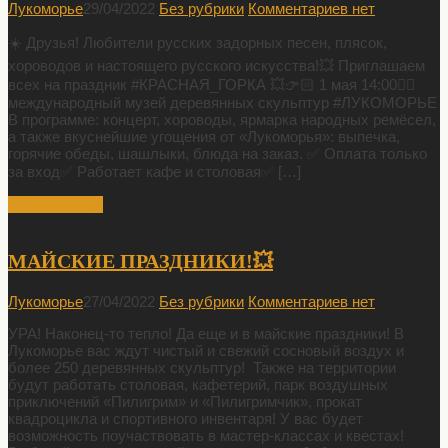
Лукоморье
29/04/2022
Без рубрики
Комментариев нет
☀️ Друзья! Любители русских задорных песен, плясок,
хороводов и настоящего русского искусства!💥 Приглашаем
всех на праздник #КРАСНАЯ_ГОРКА 💥👉🏻 1 мая 14:00👉🏻
международный музей деревянных скульптур #ЛУКОМОРЬЕ
В программе: концерт, хороводы, ярмарка народных ремёсел,
а также вкуснейшие угощения от «Лукоморья»: выпечка,
горячие обеды, шашлыки, блюда на заказ. ✅ Оплата только
за вход✅ Работает кафе и столовая✅ […]
Читать Далее
МАЙСКИЕ ПРАЗДНИКИ!💥
Лукоморье
27/04/2022
Без рубрики
Комментариев нет
УРА! Наконец-то тепло! Да еще и в майские праздники! В
Лукоморье вас ждут чистый и свежий сосновый воздух и
более 250 деревянных скульптур! Также на территории
будут работать столовая, кафетерий, парк воздушных
приключений «Пилигрим» и «Пилигримчик», прокат
квадроцикла и спортивного инвентаря! У вас будет
возможность поучаствовать в мастер-классах и квестах!