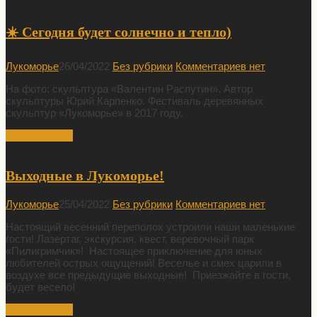
☀️ Сегодня будет солнечно и тепло)
Лукоморье
26/04/2022
Без рубрики
Комментариев нет
На фото: скульптура «Валентин Распутин». Автор
скульптуры Юрий Карпенко. Фестиваль деревянных
скульптур «Лукоморье» в 2017 году.
Читать Далее
Выходные в Лукоморье!
Лукоморье
25/04/2022
Без рубрики
Комментариев нет
Настоящий весенний переполох устроили наши маленькие
гости! Лазертаг, экскурсия, квест, веревочный парк
«Пилигримчик»! Настоящее приключение для юных
любителей острых ощущений! Веселье и смех царили в
воздухе все предыдущие выходные! Приезжайте в гости,
будет весело!
Читать Далее