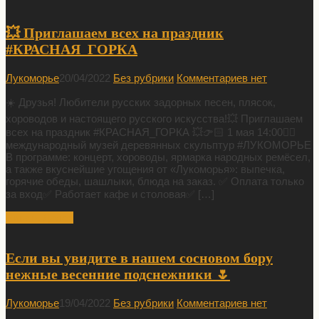
💥 Приглашаем всех на праздник
#КРАСНАЯ_ГОРКА
Лукоморье
20/04/2022
Без рубрики
Комментариев нет
☀️ Друзья! Любители русских задорных песен, плясок,
хороводов и настоящего русского искусства!💥 Приглашаем
всех на праздник #КРАСНАЯ_ГОРКА 💥👉🏻 1 мая 14:00👉🏻
международный музей деревянных скульптур #ЛУКОМОРЬЕ
В программе: концерт, хороводы, ярмарка народных ремёсел,
а также вкуснейшие угощения от «Лукоморья»: выпечка,
горячие обеды, шашлыки, блюда на заказ. ✅ Оплата только
за вход✅ Работает кафе и столовая✅ […]
Читать Далее
Если вы увидите в нашем сосновом бору
нежные весенние подснежники 🌷
Лукоморье
19/04/2022
Без рубрики
Комментариев нет