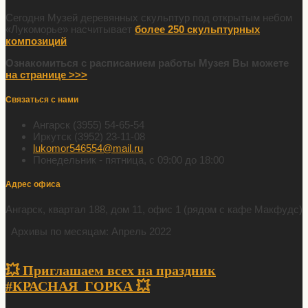
Сегодня Музей деревянных скульптур под открытым небом
«Лукоморье» насчитывает
более 250 скульптурных
композиций
Ознакомиться с расписанием работы Музея Вы можете
на странице >>>
Связаться с нами
Ангарск (3955) 54-65-54
Иркутск (3952) 23-11-08
lukomor546554@mail.ru
Понедельник - пятница, с 09:00 до 18:00
Адрес офиса
Ангарск, квартал 188, дом 11, офис 1 (рядом с кафе Макфудс)
Архивы по месяцам: Апрель 2022
💥 Приглашаем всех на праздник
#КРАСНАЯ_ГОРКА 💥