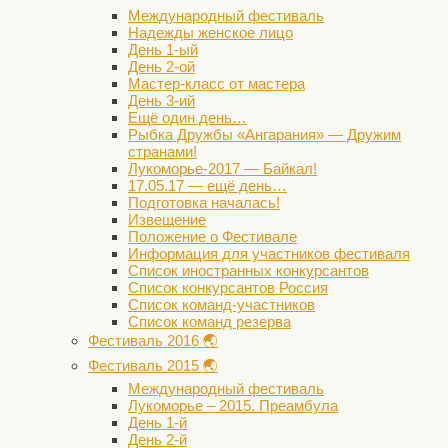
Международный фестиваль
Надежды женское лицо
День 1-ый
День 2-ой
Мастер-класс от мастера
День 3-ий
Ещё один день…
Рыбка Дружбы «Ангарания» — Дружим
странами!
Лукоморье-2017 — Байкал!
17.05.17 — ещё день…
Подготовка началась!
Извещение
Положение о Фестивале
Информация для участников фестиваля
Список иностранных конкурсантов
Список конкурсантов Россия
Список команд-участников
Список команд резерва
Фестиваль 2016 🌏
Фестиваль 2015 🌏
Международный фестиваль
Лукоморье – 2015. Преамбула
День 1-й
День 2-й