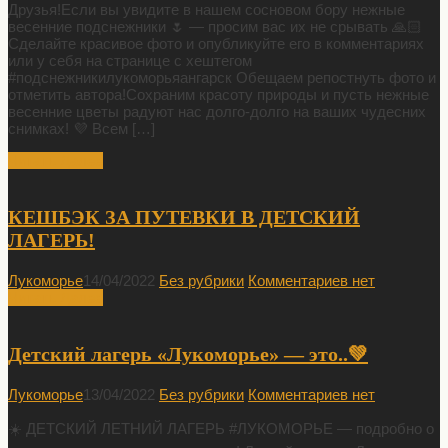
Друзья!Если вы увидите в нашем сосновом бору нежные
весенние подснежники 🌷 — просим вас их не срывать 🙏🏻
Сделайте красивое фото и опубликуйте его в комментариях
или у себя на странице с хештегом
#подснежникилукоморьяангарск Обещаем репостнуть фото и
отметить автора!Сохраним красоту природы и пусть нежные
весенние цветы радуют нас долго-долго на ваших чудесних
снимках! 💜 Всем […]
Читать Далее
КЕШБЭК ЗА ПУТЕВКИ В ДЕТСКИЙ
ЛАГЕРЬ!
Лукоморье
14/04/2022
Без рубрики
Комментариев нет
Читать Далее
Детский лагерь «Лукоморье» — это..💚
Лукоморье
13/04/2022
Без рубрики
Комментариев нет
☀️ ДЕТСКИЙ ЛЕТНИЙ ЛАГЕРЬ #ЛУКОМОРЬЕ — подробно о