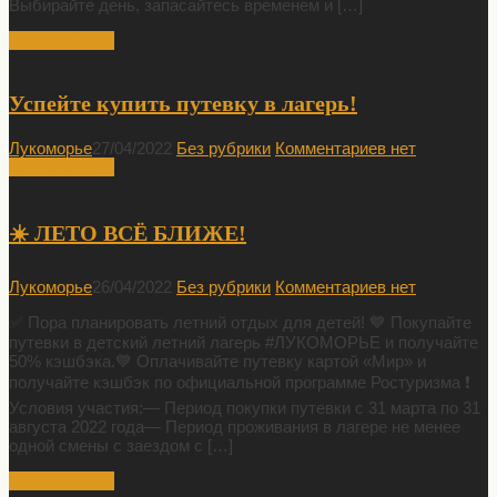
Выбирайте день, запасайтесь временем и […]
Читать Далее
Успейте купить путевку в лагерь!
Лукоморье
27/04/2022
Без рубрики
Комментариев нет
Читать Далее
☀️ ЛЕТО ВСЁ БЛИЖЕ!
Лукоморье
26/04/2022
Без рубрики
Комментариев нет
✅ Пора планировать летний отдых для детей! 💙 Покупайте
путевки в детский летний лагерь #ЛУКОМОРЬЕ и получайте
50% кэшбэка.💙 Оплачивайте путевку картой «Мир» и
получайте кэшбэк по официальной программе Ростуризма ❗️
Условия участия:— Период покупки путевки с 31 марта по 31
августа 2022 года— Период проживания в лагере не менее
одной смены с заездом с […]
Читать Далее