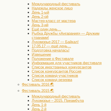
Международный фестиваль
Надежды женское лицо
День 1-ый
День 2-ой
Мастер-класс от мастера
День 3-ий
Ещё один день…
Рыбка Дружбы «Ангарания» — Дружим
странами!
Лукоморье-2017 — Байкал!
17.05.17 — ещё день…
Подготовка началась!
Извещение
Положение о Фестивале
Информация для участников фестиваля
Список иностранных конкурсантов
Список конкурсантов Россия
Список команд-участников
Список команд резерва
Фестиваль 2016 🌏
Фестиваль 2015 🌏
Международный фестиваль
Лукоморье – 2015. Преамбула
День 1-й
День 2-й