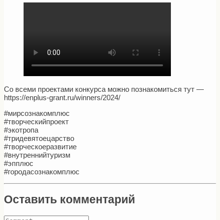
Со всеми проектами конкурса можно познакомиться тут —
https://enplus-grant.ru/winners/2024/
#мирсознакомплюс
#творческийпроект
#экотропа
#тридевятоецарство
#творческоеразвитие
#внутреннийтуризм
#эпплюс
#городасознакомплюс
Оставить комментарий