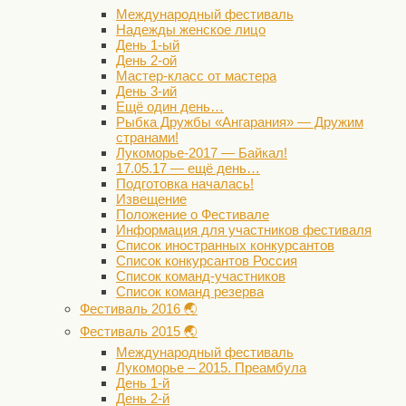
Международный фестиваль
Надежды женское лицо
День 1-ый
День 2-ой
Мастер-класс от мастера
День 3-ий
Ещё один день…
Рыбка Дружбы «Ангарания» — Дружим
странами!
Лукоморье-2017 — Байкал!
17.05.17 — ещё день…
Подготовка началась!
Извещение
Положение о Фестивале
Информация для участников фестиваля
Список иностранных конкурсантов
Список конкурсантов Россия
Список команд-участников
Список команд резерва
Фестиваль 2016 🌏
Фестиваль 2015 🌏
Международный фестиваль
Лукоморье – 2015. Преамбула
День 1-й
День 2-й