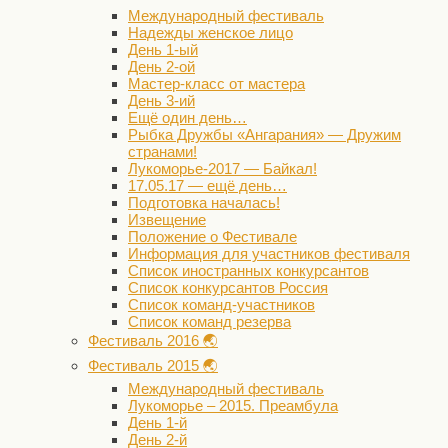
Международный фестиваль
Надежды женское лицо
День 1-ый
День 2-ой
Мастер-класс от мастера
День 3-ий
Ещё один день…
Рыбка Дружбы «Ангарания» — Дружим
странами!
Лукоморье-2017 — Байкал!
17.05.17 — ещё день…
Подготовка началась!
Извещение
Положение о Фестивале
Информация для участников фестиваля
Список иностранных конкурсантов
Список конкурсантов Россия
Список команд-участников
Список команд резерва
Фестиваль 2016 🌏
Фестиваль 2015 🌏
Международный фестиваль
Лукоморье – 2015. Преамбула
День 1-й
День 2-й