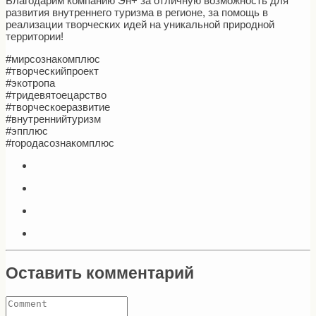
Благодарим компанию Эн+ за отличную возможность для
развития внутреннего туризма в регионе, за помощь в
реализации творческих идей на уникальной природной
территории!
#мирсознакомплюс
#творческийпроект
#экотропа
#тридевятоецарство
#творческоеразвитие
#внутреннийтуризм
#эпплюс
#городасознакомплюс
Оставить комментарий