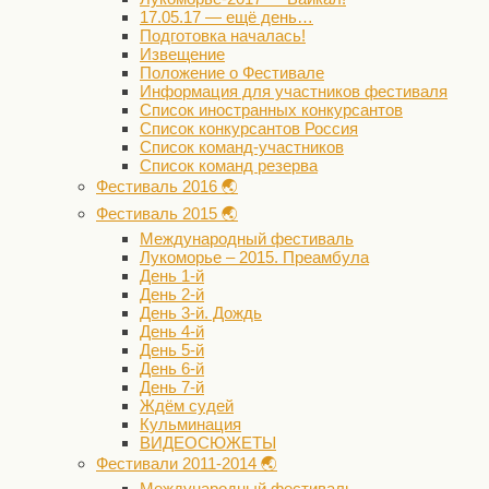
17.05.17 — ещё день…
Подготовка началась!
Извещение
Положение о Фестивале
Информация для участников фестиваля
Список иностранных конкурсантов
Список конкурсантов Россия
Список команд-участников
Список команд резерва
Фестиваль 2016 🌏
Фестиваль 2015 🌏
Международный фестиваль
Лукоморье – 2015. Преамбула
День 1-й
День 2-й
День 3-й. Дождь
День 4-й
День 5-й
День 6-й
День 7-й
Ждём судей
Кульминация
ВИДЕОСЮЖЕТЫ
Фестивали 2011-2014 🌏
Международный фестиваль