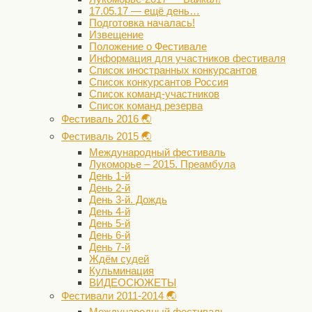
17.05.17 — ещё день…
Подготовка началась!
Извещение
Положение о Фестивале
Информация для участников фестиваля
Список иностранных конкурсантов
Список конкурсантов Россия
Список команд-участников
Список команд резерва
Фестиваль 2016 🌏
Фестиваль 2015 🌏
Международный фестиваль
Лукоморье – 2015. Преамбула
День 1-й
День 2-й
День 3-й. Дождь
День 4-й
День 5-й
День 6-й
День 7-й
Ждём судей
Кульминация
ВИДЕОСЮЖЕТЫ
Фестивали 2011-2014 🌏
Международный фестиваль