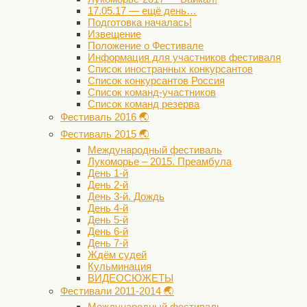
17.05.17 — ещё день…
Подготовка началась!
Извещение
Положение о Фестивале
Информация для участников фестиваля
Список иностранных конкурсантов
Список конкурсантов Россия
Список команд-участников
Список команд резерва
Фестиваль 2016 🌏
Фестиваль 2015 🌏
Международный фестиваль
Лукоморье – 2015. Преамбула
День 1-й
День 2-й
День 3-й. Дождь
День 4-й
День 5-й
День 6-й
День 7-й
Ждём судей
Кульминация
ВИДЕОСЮЖЕТЫ
Фестивали 2011-2014 🌏
Международный фестиваль