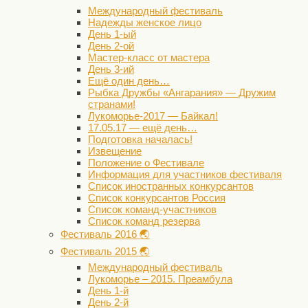
Международный фестиваль
Надежды женское лицо
День 1-ый
День 2-ой
Мастер-класс от мастера
День 3-ий
Ещё один день…
Рыбка Дружбы «Ангарания» — Дружим
странами!
Лукоморье-2017 — Байкал!
17.05.17 — ещё день…
Подготовка началась!
Извещение
Положение о Фестивале
Информация для участников фестиваля
Список иностранных конкурсантов
Список конкурсантов Россия
Список команд-участников
Список команд резерва
Фестиваль 2016 🌏
Фестиваль 2015 🌏
Международный фестиваль
Лукоморье – 2015. Преамбула
День 1-й
День 2-й