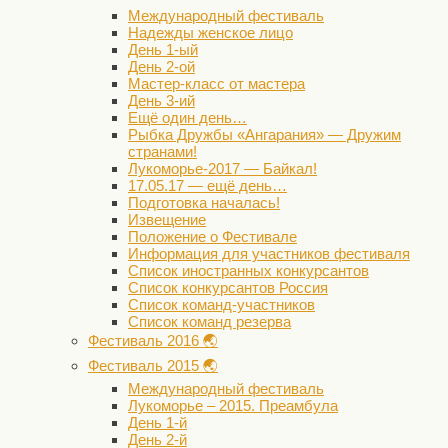
Международный фестиваль
Надежды женское лицо
День 1-ый
День 2-ой
Мастер-класс от мастера
День 3-ий
Ещё один день…
Рыбка Дружбы «Ангарания» — Дружим
странами!
Лукоморье-2017 — Байкал!
17.05.17 — ещё день…
Подготовка началась!
Извещение
Положение о Фестивале
Информация для участников фестиваля
Список иностранных конкурсантов
Список конкурсантов Россия
Список команд-участников
Список команд резерва
Фестиваль 2016 🌏
Фестиваль 2015 🌏
Международный фестиваль
Лукоморье – 2015. Преамбула
День 1-й
День 2-й