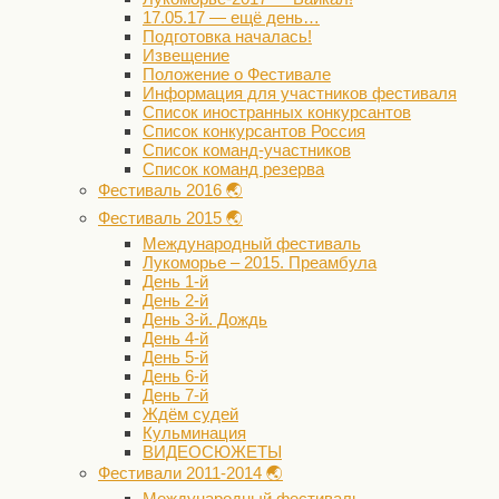
17.05.17 — ещё день…
Подготовка началась!
Извещение
Положение о Фестивале
Информация для участников фестиваля
Список иностранных конкурсантов
Список конкурсантов Россия
Список команд-участников
Список команд резерва
Фестиваль 2016 🌏
Фестиваль 2015 🌏
Международный фестиваль
Лукоморье – 2015. Преамбула
День 1-й
День 2-й
День 3-й. Дождь
День 4-й
День 5-й
День 6-й
День 7-й
Ждём судей
Кульминация
ВИДЕОСЮЖЕТЫ
Фестивали 2011-2014 🌏
Международный фестиваль