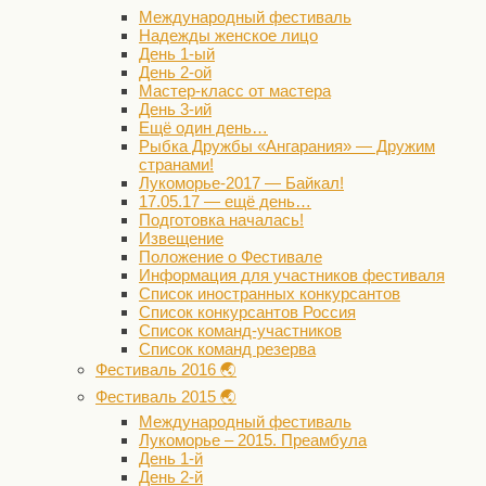
Международный фестиваль
Надежды женское лицо
День 1-ый
День 2-ой
Мастер-класс от мастера
День 3-ий
Ещё один день…
Рыбка Дружбы «Ангарания» — Дружим
странами!
Лукоморье-2017 — Байкал!
17.05.17 — ещё день…
Подготовка началась!
Извещение
Положение о Фестивале
Информация для участников фестиваля
Список иностранных конкурсантов
Список конкурсантов Россия
Список команд-участников
Список команд резерва
Фестиваль 2016 🌏
Фестиваль 2015 🌏
Международный фестиваль
Лукоморье – 2015. Преамбула
День 1-й
День 2-й